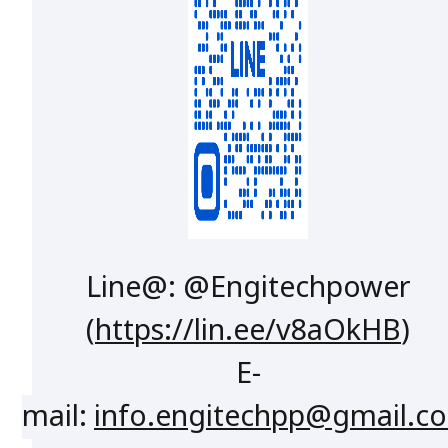
Line@: @Engitechpower
(
https://lin.ee/v8aOkHB
)
E-
mail:
info.engitechpp@gmail.c